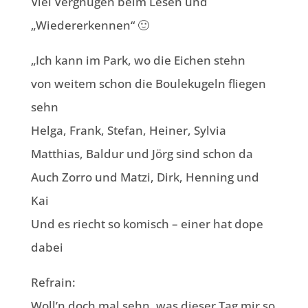
Viel Vergnügen beim Lesen und
„Wiedererkennen“ 🙂
„Ich kann im Park, wo die Eichen stehn
von weitem schon die Boulekugeln fliegen
sehn
Helga, Frank, Stefan, Heiner, Sylvia
Matthias, Baldur und Jörg sind schon da
Auch Zorro und Matzi, Dirk, Henning und
Kai
Und es riecht so komisch – einer hat dope
dabei
Refrain:
Woll’n doch mal sehn, was dieser Tag mir so