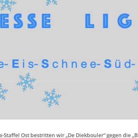
-Staffel Ost bestritten wir „De Diekbouler“ gegen die „B