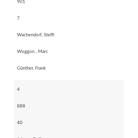
901
7
Wachendorf, Steffi
Woggon , Marc
Günther, Frank
4
888
40