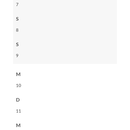
7
S
8
S
9
M
10
D
11
M