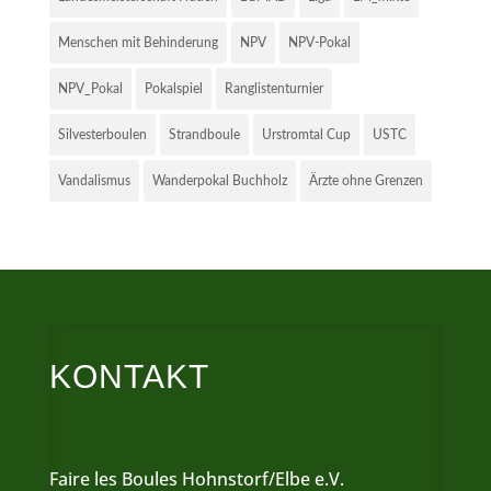
Menschen mit Behinderung
NPV
NPV-Pokal
NPV_Pokal
Pokalspiel
Ranglistenturnier
Silvesterboulen
Strandboule
Urstromtal Cup
USTC
Vandalismus
Wanderpokal Buchholz
Ärzte ohne Grenzen
KONTAKT
Faire les Boules Hohnstorf/Elbe e.V.