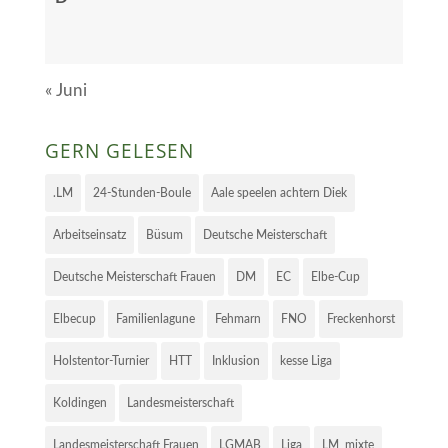
« Juni
GERN GELESEN
.LM
24-Stunden-Boule
Aale speelen achtern Diek
Arbeitseinsatz
Büsum
Deutsche Meisterschaft
Deutsche Meisterschaft Frauen
DM
EC
Elbe-Cup
Elbecup
Familienlagune
Fehmarn
FNO
Freckenhorst
Holstentor-Turnier
HTT
Inklusion
kesse Liga
Koldingen
Landesmeisterschaft
Landesmeisterschaft Frauen
LGMAB
Liga
LM_mixte