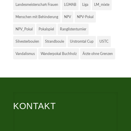
Landesmeisterschaft Frauen
LGMAB
Liga
LM_mixte
Menschen mit Behinderung
NPV
NPV-Pokal
NPV_Pokal
Pokalspiel
Ranglistenturnier
Silvesterboulen
Strandboule
Urstromtal Cup
USTC
Vandalismus
Wanderpokal Buchholz
Ärzte ohne Grenzen
KONTAKT