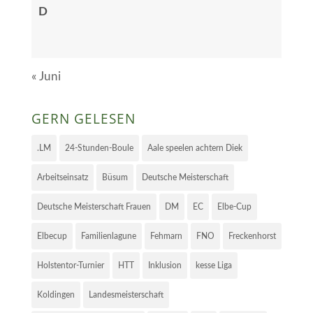
D
« Juni
GERN GELESEN
.LM
24-Stunden-Boule
Aale speelen achtern Diek
Arbeitseinsatz
Büsum
Deutsche Meisterschaft
Deutsche Meisterschaft Frauen
DM
EC
Elbe-Cup
Elbecup
Familienlagune
Fehmarn
FNO
Freckenhorst
Holstentor-Turnier
HTT
Inklusion
kesse Liga
Koldingen
Landesmeisterschaft