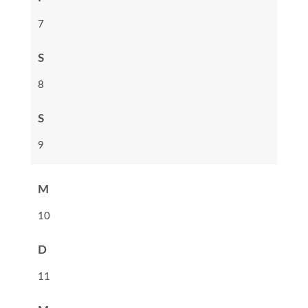
7
S
8
S
9
M
10
D
11