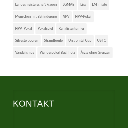
Landesmeisterschaft Frauen
LGMAB
Liga
LM_mixte
Menschen mit Behinderung
NPV
NPV-Pokal
NPV_Pokal
Pokalspiel
Ranglistenturnier
Silvesterboulen
Strandboule
Urstromtal Cup
USTC
Vandalismus
Wanderpokal Buchholz
Ärzte ohne Grenzen
KONTAKT