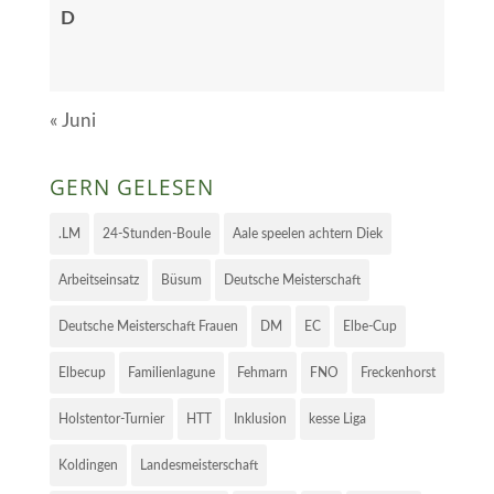
D
« Juni
GERN GELESEN
.LM
24-Stunden-Boule
Aale speelen achtern Diek
Arbeitseinsatz
Büsum
Deutsche Meisterschaft
Deutsche Meisterschaft Frauen
DM
EC
Elbe-Cup
Elbecup
Familienlagune
Fehmarn
FNO
Freckenhorst
Holstentor-Turnier
HTT
Inklusion
kesse Liga
Koldingen
Landesmeisterschaft