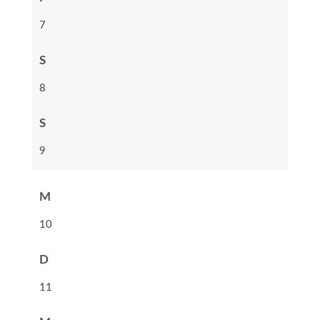
7
S
8
S
9
M
10
D
11